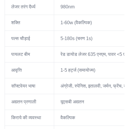
लेजर तरंग दैर्ध्य
980nm
शक्ति
1-60w (वैकल्पिक)
पल्स चौड़ाई
5-180s (चरण 1s)
पायलट बीम
रेड डायोड लेजर 635 एनएम, पावर <5 एमडब्
आवृत्ति
1-5 हर्ट्ज (समायोज्य)
सॉफ्टवेयर भाषा
अंग्रेजी, स्पेनिश, इतालवी, जर्मन, फ्रेंच, त
अद्यतन प्रणाली
यूएसबी अद्यतन
किराये की व्यवस्था
वैकल्पिक