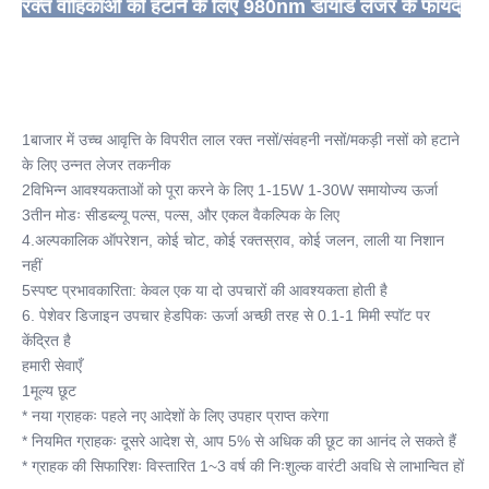
रक्त वाहिकाओं को हटाने के लिए 980nm डायोड लेजर के फायदे
1बाजार में उच्च आवृत्ति के विपरीत लाल रक्त नसों/संवहनी नसों/मकड़ी नसों को हटाने 
के लिए उन्नत लेजर तकनीक
2विभिन्न आवश्यकताओं को पूरा करने के लिए 1-15W 1-30W समायोज्य ऊर्जा
3तीन मोडः सीडब्ल्यू पल्स, पल्स, और एकल वैकल्पिक के लिए
4.अल्पकालिक ऑपरेशन, कोई चोट, कोई रक्तस्राव, कोई जलन, लाली या निशान 
नहीं
5स्पष्ट प्रभावकारिता: केवल एक या दो उपचारों की आवश्यकता होती है
6. पेशेवर डिजाइन उपचार हेडपिकः ऊर्जा अच्छी तरह से 0.1-1 मिमी स्पॉट पर 
केंद्रित है
हमारी सेवाएँ
1मूल्य छूट
* नया ग्राहकः पहले नए आदेशों के लिए उपहार प्राप्त करेगा
* नियमित ग्राहकः दूसरे आदेश से, आप 5% से अधिक की छूट का आनंद ले सकते हैं
* ग्राहक की सिफारिशः विस्तारित 1~3 वर्ष की निःशुल्क वारंटी अवधि से लाभान्वित हों