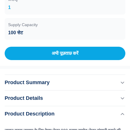
1
Supply Capacity
100 सेट
अभी पूछताछ करें
Product Summary
नाखून कवक उपचार के लिए केएम लेजर 980 एनएम डायोड लेजर संवहनी
Product Details
हटाने की मशीन 15 साल निर्माता वीफांग KM 980 लेजर संवहनी हटाने
मशीन 980nm डायोड लेजर मकड़ी नसों को हटाने नाखून कवक चिकित्सा
,
Product Description
प्रमुखता देना:
ओडीएम 980 एनएम डायोड लेजर संवहनी हटाने की मशीन
उपकरण सौंदर्य उपकरण क्या आप ऑनलाइन 24 घंटे के भीतर त्वरित उत्तर
पोर्टेबल 980nm डायोड लेजर संवहनी निकालने की मशीन
प्राप्त करना चाहेंगे?कृपया मेरे टेलीफोन/वॉट्सऐप/वीचैट ...