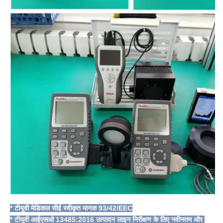
* टीयूवी मेडिकल सीई स्वीकृत मानक 93/42/EEC
* टीयूवी आईएसओ 13485:2016 उत्पादन लाइन निरीक्षण के लिए नवीनतम और 