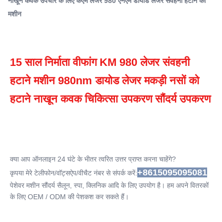
नाखून कवक उपचार के लिए केएम लेजर 980 एनएम डायोड लेजर संवहनी हटाने की
Q-Switch:
मशीन
नहीं
Laser Type:
केएम डायोड लेजर
Style:
15 साल निर्माता वीफांग KM 980 लेजर संवहनी 
पोर्टेबल
हटाने मशीन 980nm डायोड लेजर मकड़ी नसों को 
Type:
लेजर
हटाने नाखून कवक चिकित्सा उपकरण सौंदर्य उपकरण
Feature:
त्वचा कसना, रोमछिद्र हटाना, रक्त वाहिकाओं को हटाना, गोरा करना, चेहरा
ऊपर उठाना, मुँहासे का उपचार, त्
Application:
कमर्शियल के लिए
क्या आप ऑनलाइन 24 घंटे के भीतर त्वरित उत्तर प्राप्त करना चाहेंगे?
After-Sales Service Provided:
+8615095095081
मुफ्त स्पेयर पार्ट्स, वीडियो तकनीकी सहायता, फील्ड स्थापना, कमीशनिंग
कृपया मेरे टेलीफोन/वॉट्सऐप/वीचैट नंबर से संपर्क करें:
और प्रशिक्षण, ऑनलाइन समर्थन, फील
पेशेवर मशीन सौंदर्य सैलून, स्पा, क्लिनिक आदि के लिए उपयोग है। हम अपने वितरकों 
Warranty:
के लिए OEM / ODM की पेशकश कर सकते हैं।
2 वर्ष
Beauty Salon Equipment: