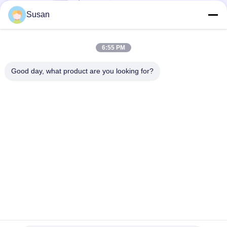
Susan
रक्त वाहिका उपचार के लिए 50W
6:55 PM
980 एनएम डायोड लेजर स्पाइडर
वेन रिमूवल मशीन
Good day, what product are you looking for?
सबसे अच्छी कीमत पाएं
Tel: 86--13606464486
ईमेल: sales@wfkmdz.com
D3-H-0, D3-H-17, D3-H-18, No. 7999, ईस्ट हेल्थ स्ट्रीट, योंगचुन
कम्युनिटी, क़िंगची स्ट्रीट, हाई-टेक ज़ोन, वीफांग, शेडोंग, चीन
घर
हमारे बारे में
उत्पादों
हमसे संपर्क करें