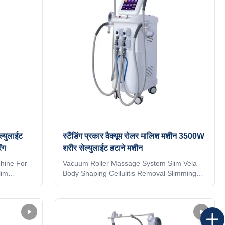
um Rolle RF
lifting Vacuum Rolle RF valashape machine
chnology
technoogy: Technology 1: Focus dual
Hz
cavitation The 40KHz cavitation technology
that
itself means that the ultrasound
ल्युलाईट
स्टैंडिंग प्रकार वैक्यूम रोलर मालिश मशीन 3500W
ंग
शरीर सेल्युलाईट हटाने मशीन
hine For
Vacuum Roller Massage System Slim Vela
lim
Body Shaping Cellulitis Removal Slimming
 Reduction
Machine Prices For Sale Skin Rejuvenation,
r Slimming
Face Lift, Anti-Puffiness, Skin Tightening,
ompression
Cellulite Reduction,Weight Loss, Body
eces (
SlimmingApplication body fat reducer
machine: * Wrinkle removal * Body shaping *