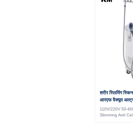
* Skin tightening 
Massage * Eyelid
slimming * Skin l
valashape machin
1: Focus dual ca
cavitation technol
शरीर स्लिमिंग स्किन
आरएफ वैक्यूम अल्ट
110V/220V 50-60
Slimming Anti Cel
Ultrasound Cavit
Wholesale prices
slimming Anti Cel