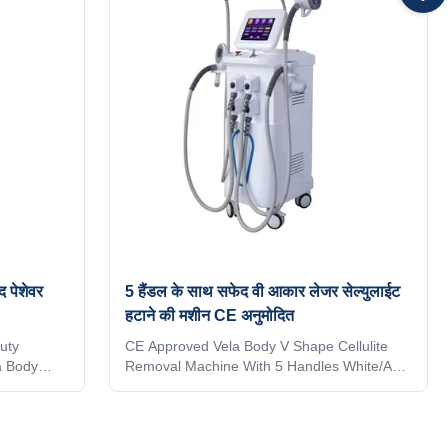
r body * 1
Body circumference reduction * Cellulite
 light for
reduction * Skin tightening * Skin surface
ting
smooth * Massage * Eyelid area treatment *
at rotating
Body slimming * Skin lifting Vacuum Rolle RF
head
valashape machine
 पेशेवर
5 हैंडल के साथ सफेद वी आकार लेजर सेल्युलाईट
हटाने की मशीन CE अनुमोदित
uty
CE Approved Vela Body V Shape Cellulite
a Body
Removal Machine With 5 Handles White/As
/As
Request 2023 Wholesale prices 4 Handles
cer
vela shape body slimming Anti Cellulite
 shaping *
Roller RF Vacuum Ultrasound cavitation
lulite
Machine Application body fat reducer