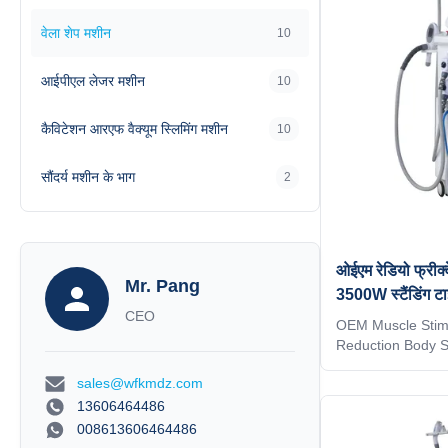
Vacuum Rolle RF
वेला शेप मशीन
10
technoogy: Techn
cavitation The 40
itself means that
आईपीएल लेजर मशीन
10
कैविटेशन आरएफ वैक्यूम स्लिमिंग मशीन
10
सौंदर्य मशीन के भाग
2
ओईएम रेडियो फ्रीक्व
Mr. Pang
3500W स्टैंडिंग टा
CEO
OEM Muscle Stimu
Reduction Body S
Weight Loss Bea
sales@wfkmdz.com
Vela RF Vacuum R
Technology Innov
13606464486
vibration technol
008613606464486
5 handles: 1. Bi