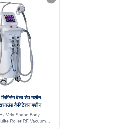
* Skin surface smooth *
reduction * Skin tightening * Skin 
 area treatment * Body
smooth * Massage * Eyelid area tr
ifting Vacuum Rolle RF
Body slimming * Skin lifting Vacu
e technoogy: Technology
valashape machine technoogy: Te
vitation The 40KHz
1: Focus dual cavitation The 40K
ogy itself means that the
cavitation technology itself means 
 लिफ्टिंग वेला शेप मशीन
्रासाउंड कैविटेशन मशीन
Hz Vela Shape Body
lulite Roller RF Vacuum
ation Machine 2023
 4 Handles vela shape body
lulite Roller RF Vacuum