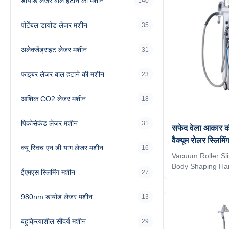
डायोड लेजर बाल हटाने की मशीन
140
पोर्टेबल डायोड लेजर मशीन
35
अलेक्जेंड्राइट लेजर मशीन
31
फाइबर लेजर बाल हटाने की मशीन
23
आंशिक CO2 लेजर मशीन
18
पिकोसेकंड लेजर मशीन
31
सफेद वेला आकार की
वैक्यूम रोलर स्लिमि
क्यू स्विच एन डी याग लेजर मशीन
16
Vacuum Roller Sl
Body Shaping Han
ईएमएस स्लिमिंग मशीन
27
Newest Fat Remov
reducer machine:
980nm डायोड लेजर मशीन
shaping * Body ci
13
Cellulite reduction
surface smooth *
बहुक्रियाशील सौंदर्य मशीन
29
treatment * Body s