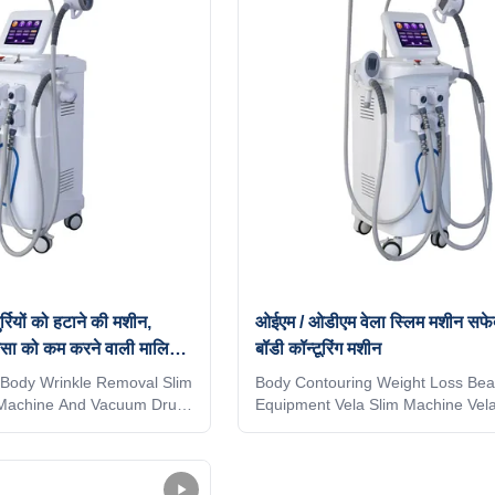
2. Small
vacuum+Massage+Infrared light fo
nfrared light for arm, leg
2. Small vacuum+Massage+Infrared
Fat rotating handle for face
arm, leg * 1 3. Vacuum 90 Fat rota
Fat rotating handle for
handle for face * 1 4. Vacuum 90 F
m rf head for body * 1
handle for body * 1 5. Vacuum rf 
्रियों को हटाने की मशीन,
ओईएम / ओडीएम वेला स्लिम मशीन सफेद
वसा को कम करने वाली मालिश
बॉडी कॉन्टूरिंग मशीन
Body Wrinkle Removal Slim
Body Contouring Weight Loss Bea
 Machine And Vacuum Drum
Equipment Vela Slim Machine Vel
t Reducing Machine
Shaping Cellulitis5 Handles White
fat reducer machine: *
Request Application body fat redu
* Body shaping * Body
machine: * Wrinkle removal * Body
ction * Cellulite reduction
Body circumference reduction * Cel