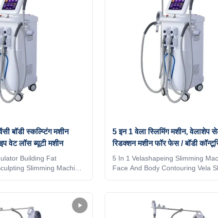
 valashape machine
Body slimming * Skin lifting Vacu
ology 1: Focus dual
valashape machine technoogy: Te
KHz cavitation technology
1: Focus dual cavitation The 40K
 the ultrasound causes
cavitation technology itself means 
ेंसी बॉडी स्कल्प्टिंग मशीन
5 इन 1 वेला स्लिमिंग मशीन, वेलाशेप से
इप वेट लॉस ब्यूटी मशीन
रिडक्शन मशीन फॉर फेस / बॉडी कॉन्टूरि
lator Building Fat
5 In 1 Velashapeing Slimming Mac
culpting Slimming Machine
Face And Body Contouring Vela S
uty Equipment Item Name
Slimming Shape Machine Cellulite
oller Slimming Machine
Item Name Vela RF Vacuum Rolle
ative compression micro-
Machine Technology Innovative c
ogy Handpieces ( Optional )
micro-vibration technology Handpi
g vacuum+Massage+Infrared
Optional ) 5 handles: 1. Big