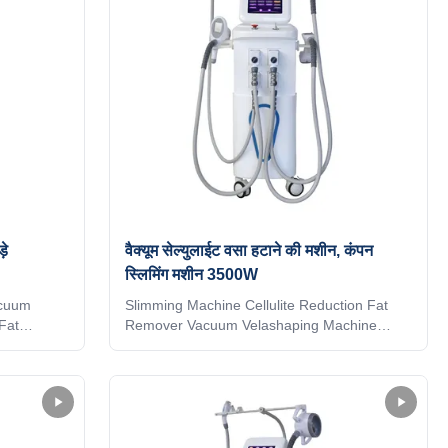
़े
वैक्यूम सेल्युलाईट वसा हटाने की मशीन, कंपन
स्लिमिंग मशीन 3500W
acuum
Slimming Machine Cellulite Reduction Fat
Fat
Remover Vacuum Velashaping Machine
ela Roll
Vibration Slimming Machine Application body
cer
fat reducer machine: * Wrinkle removal *
 shaping *
Body shaping * Body circumference
lulite
reduction * Cellulite reduction * Skin
surface
tightening * Skin surface smooth * Massage *
eatment *
Eyelid area treatment * Body slimming * Skin