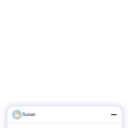
surface
machine: * Wrinkle removal * Body shaping *
eatment *
Body circumference reduction * Cellulite
um Rolle RF
reduction * Skin tightening * Skin surface
chnology
smooth * Massage * Eyelid area treatment *
Hz
Body slimming * Skin lifting Vacuum Rolle RF
that
valashape machine technoogy:
Susan