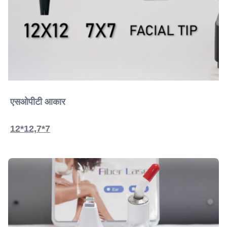
एसओपीटी आकार
12*12,7*7