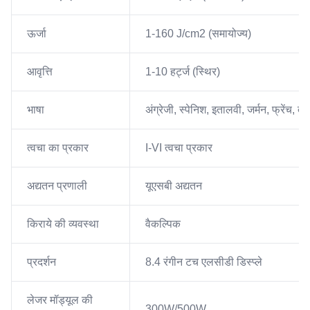
ऊर्जा
1-160 J/cm2 (समायोज्य)
आवृत्ति
1-10 हर्ट्ज (स्थिर)
भाषा
अंग्रेजी, स्पेनिश, इतालवी, जर्मन, फ्रेंच, त
त्वचा का प्रकार
I-VI त्वचा प्रकार
अद्यतन प्रणाली
यूएसबी अद्यतन
किराये की व्यवस्था
वैकल्पिक
प्रदर्शन
8.4 रंगीन टच एलसीडी डिस्प्ले
लेजर मॉड्यूल की
300W/500W