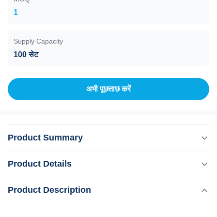
1
Supply Capacity
100 सेट
अभी पूछताछ करें
Product Summary
808nm कोल्ड फाइबर युग्मित ऑप्टिकल डायोड लेजर हेयर रिमूवल बिक्री
Product Details
के लिए क्या आप एकसौंदर्य सैलून, वितरक या व्यापारिक कंपनी?हमारे
कारखाने OEM, ODM सेवाएं प्रदान करते हैं, अधिक जानकारी के लिए,
,
Product Description
प्रमुखता देना:
808nm कोल्ड लेजर हेयर रिमूवल मशीन
कृपया पूछताछ भेजें! यह मशीनहल्का वजन! उत्पादों का वर्णन एंड्रॉयड
शीत फाइबर लेजर बाल हटाने की मशीन
प्रणालीटाइटेनियम डायोड लेजर के साथ4K स्क्रीन ...