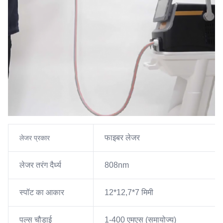
फाइबर लेजर
लेजर प्रकार
लेजर तरंग दैर्ध्य
808nm
स्पॉट का आकार
12*12,7*7 मिमी
पल्स चौड़ाई
1-400 एमएस (समायोज्य)