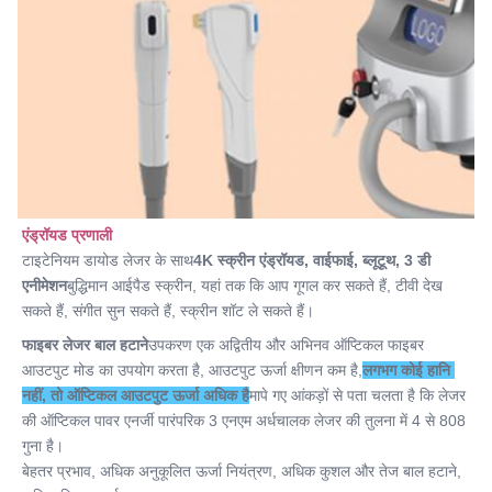
1-180 जूल/सेमी2
Port:
क़िंगदाओ
Name:
फाइबर लेजर बाल हटाने की मशीन
एंड्रॉयड प्रणाली
टाइटेनियम डायोड लेजर के साथ
4K स्क्रीन एंड्रॉयड
, वाईफाई, ब्लूटूथ, 3 डी 
एनीमेशन
बुद्धिमान आईपैड स्क्रीन, यहां तक कि आप गूगल कर सकते हैं, टीवी देख 
सकते हैं, संगीत सुन सकते हैं, स्क्रीन शॉट ले सकते हैं।
फाइबर लेजर बाल हटाने
उपकरण एक अद्वितीय और अभिनव ऑप्टिकल फाइबर 
आउटपुट मोड का उपयोग करता है, आउटपुट ऊर्जा क्षीणन कम है,
लगभग कोई हानि 
नहीं, तो ऑप्टिकल आउटपुट ऊर्जा अधिक है
मापे गए आंकड़ों से पता चलता है कि लेजर 
की ऑप्टिकल पावर एनर्जी पारंपरिक 3 एनएम अर्धचालक लेजर की तुलना में 4 से 808 
गुना है।
बेहतर प्रभाव, अधिक अनुकूलित ऊर्जा नियंत्रण, अधिक कुशल और तेज बाल हटाने, 