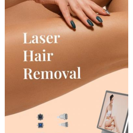
808nm कोल्ड फाइबर युग्मित ऑप्टिकल डायोड लेजर बाल हटाने बिक्री
के लिए
Function:
बालों को स्थायी रूप से हटाना
Output Power:
300 वॉट 500 वॉट
Wavelength:
808एनएम 810एनएम
Pulse Width:
1-400ms 300ms 200ms विकल्प
Laser Bar:
यूएसए सुसंगत लेजर बार्स
Service:
OEM.ODM
Frequency:
1~20Hz विकल्प
Spot Size:
14*14मिमी 7*7मिमी
Energy: