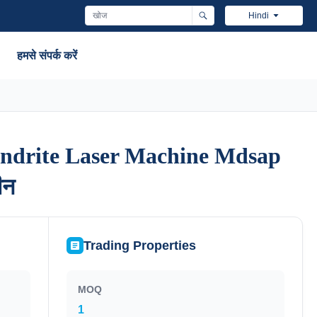
Hindi
हमसे संपर्क करें
andrite Laser Machine Mdsap
andrite Laser Machine Mdsap
ीन
ीन
Trading Properties
MOQ
1