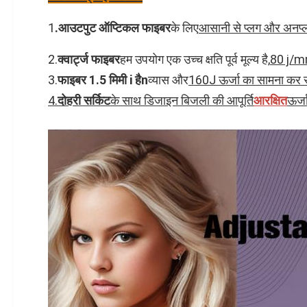
1
.
आउटपुट ऑप्टिकल फाइबर
के लिए
आसानी से प्लग और अनप्
2.
क्वार्ट्ज फाइबर
हम उपयोग एक उच्च क्षति पूर्व मूल्य है,
80 j/m
3.
फाइबर 1.5 मिमी i है
n
व्यास और
160J ऊर्जा का सामना कर 
4.
दोहरी सर्किट
के साथ डिजाइन बिजली की आपूर्ति
आरक्षित
ऊर्ज