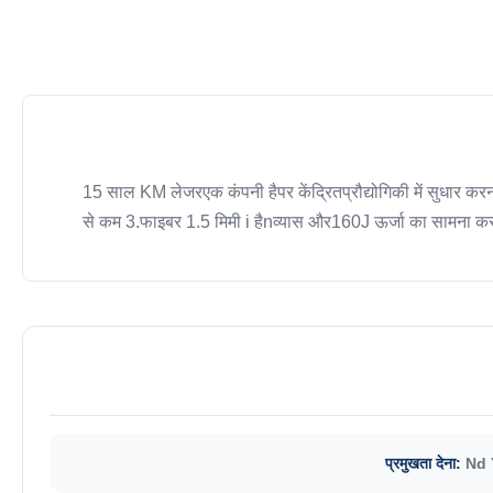
15 साल KM लेजरएक कंपनी हैपर केंद्रितप्रौद्योगिकी में सुधार क
से कम 3.फाइबर 1.5 मिमी i हैnव्यास और160J ऊर्जा का सामना क
प्रमुखता देना:
Nd Y