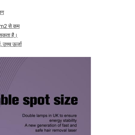
लग
m2 से कम
सकता है।
ा, उच्च ऊर्जा