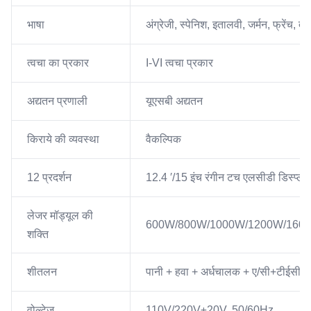
भाषा
अंग्रेजी, स्पेनिश, इतालवी, जर्मन, फ्रेंच, त
त्वचा का प्रकार
I-VI त्वचा प्रकार
अद्यतन प्रणाली
यूएसबी अद्यतन
किराये की व्यवस्था
वैकल्पिक
12 प्रदर्शन
12.4 ′/15 इंच रंगीन टच एलसीडी डिस्प्ले
लेजर मॉड्यूल की
600W/800W/1000W/1200W/160
शक्ति
शीतलन
पानी + हवा + अर्धचालक + ए/सी+टीईसी बड
वोल्टेज
110V/220V±20V, 50/60Hz