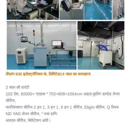
वीफांग KM इलेक्ट्रॉनिक्स कं, लिमिटेड14 साल का कारखाना
2 साल की वारंटी
102 देश, 60000+ ग्राहक * 755+808+1064nm आइस कूलिंग डायोड लेजर 
सीरीज,
मल्टीफंक्शन सीरीज 2 इन 1, 3 इन 1, 6 इन 1 सीरीज, Elight सीरीज, Q स्विच 
ND YAG लेजर सीरीज, * वसा हानि:
आरएफ सीरीज, कैविटेशन आदि।