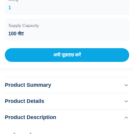
1
Supply Capacity
100 सेट
अभी पूछताछ करें
Product Summary
हमारे फायदे 1. समायोज्य स्पॉट आकार2. युग-निर्माण तकनीकी नवाचार3.
Product Details
अपने मोबाइल द्वारा पैरामीटर सेट करें4. नैदानिक रोगी डेटाबेस5पुनर्निर्मित
किराये का व्यवसाय6रिमोट कंट्रोल सिस्टम7एक बटन दबाने के लिए उपचार
,
Product Description
प्रमुखता देना:
808nm लेजर डायोड बाल हटाने की मशीन
क्यों सभी सौंदर्य प्रसाधनों दर्द रहित डायोड लेजर बाल हटाने की मशीन पसंद
,
एक्सचेंजेबल स्पॉट साइज हेयर रिमूवल मशीन
करते हैं1) उच्च ऊर्जा, को...
808nm डायोड लेजर मशीन 1800w