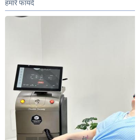
हमारे फायदे
Q-Switch:
नहीं
Laser Type:
लेज़र डायोड
Style:
स्थावर
Type:
लेजर
Feature:
एंटी-हेयर रिमूवल, हेयर रिमूवल, रिंकल रिमूवर, त्वचा कायाकल्प
Application:
कमर्शियल के लिए
After-Sales Service Provided:
मुफ्त स्पेयर पार्ट्स, ऑनलाइन समर्थन, वीडियो तकनीकी सहायता, फील्ड
स्थापना, कमीशनिंग और प्रशिक्षण, फील
Warranty:
2 वर्ष
Name: