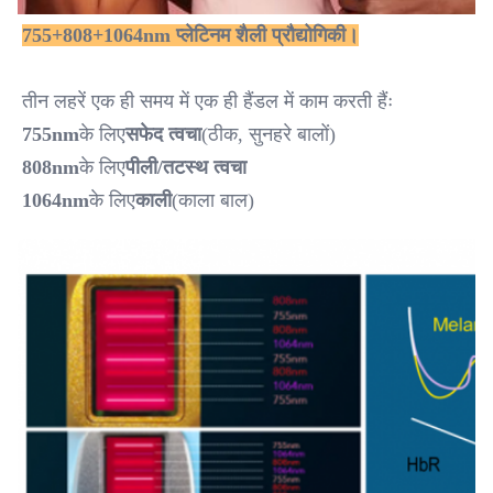
755+808+1064nm प्लेटिनम शैली प्रौद्योगिकी।
तीन लहरें एक ही समय में एक ही हैंडल में काम करती हैंः
755nm
के लिए
सफेद त्वचा
(ठीक, सुनहरे बालों)
808nm
के लिए
पीली/तटस्थ त्वचा
1064nm
के लिए
काली
(काला बाल)