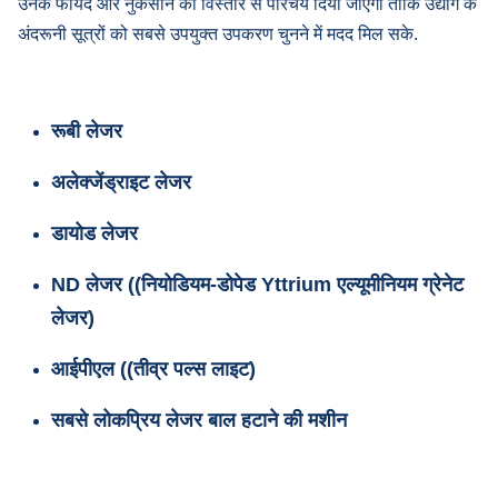
उनके फायदे और नुकसान का विस्तार से परिचय दिया जाएगा ताकि उद्योग के
अंदरूनी सूत्रों को सबसे उपयुक्त उपकरण चुनने में मदद मिल सके.
रूबी लेजर
अलेक्जेंड्राइट लेजर
डायोड लेजर
ND लेजर ((नियोडियम-डोपेड Yttrium एल्यूमीनियम ग्रेनेट
लेजर)
आईपीएल ((तीव्र पल्स लाइट)
सबसे लोकप्रिय लेजर बाल हटाने की मशीन